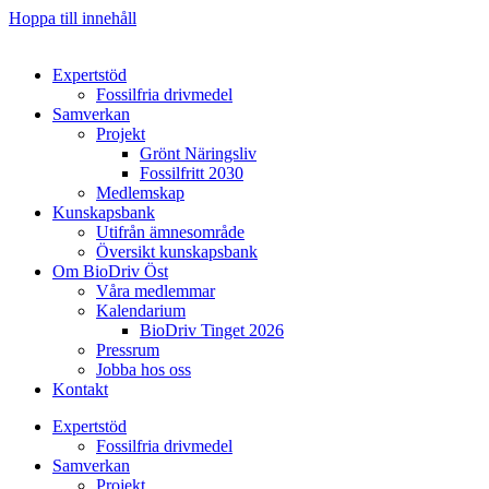
Hoppa till innehåll
Expertstöd
Fossilfria drivmedel
Samverkan
Projekt
Grönt Näringsliv
Fossilfritt 2030
Medlemskap
Kunskapsbank
Utifrån ämnesområde
Översikt kunskapsbank
Om BioDriv Öst
Våra medlemmar
Kalendarium
BioDriv Tinget 2026
Pressrum
Jobba hos oss
Kontakt
Expertstöd
Fossilfria drivmedel
Samverkan
Projekt