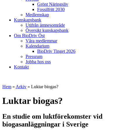
Grönt Näringsliv
Fossilfritt 2030
Medlemskap
Kunskapsbank
Utifrån ämnesområde
Översikt kunskapsbank
Om BioDriv Öst
Våra medlemmar
Kalendarium
BioDriv Tinget 2026
Pressrum
Jobba hos oss
Kontakt
Hem
»
Arkiv
»
Luktar biogas?
Luktar biogas?
En studie om luktförekomster vid
biogasanläggningar i Sverige