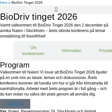
Hem
»
BioDriv Tinget 2026
BioDriv tinget 2026
Varmt välkommen till BioDriv Tinget 2026 den 2 december på
anrika Nalen i Stockholm – årets största konferens på temat
omställning till fossilfrihet!
Om
ram
Information
Prisutd
konferensen
Program
Välkommen till Nalen! Vi lovar att BioDriv Tinget 2026 bjuder
på en unik mix av talare, teman och diskussioner. Årets
konferens kommer att handla om hur vi går från klimatnytta till
samhällsnytta. Arbetet med årets program är i full gång – och
du kan redan nu säkra din plats genom att anmäla dig.
ANMÄLAN
Var
: Nalen, Regeringsgatan 74, Stockholm och digitalt