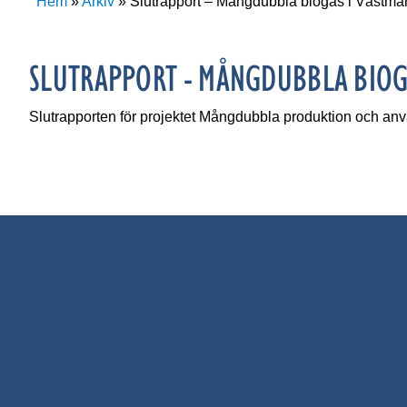
Hem
»
Arkiv
»
Slutrapport – Mångdubbla biogas i Västma
SLUTRAPPORT - MÅNGDUBBLA BIOG
Slutrapporten för projektet Mångdubbla produktion och anvä