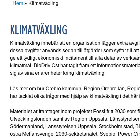
Hem
»
Klimatväxling
KLIMATVÄXLING
Klimatväxling innebär att en organisation lägger extra avg
dessa avgifter används sedan till åtgärder som syftar till a
ge ett tydligt ekonomiskt incitament till alla delar av verks
klimatmål. BioDriv Öst har tagit fram ett informationsmater
sig av sina erfarenheter kring klimatväxling.
Läs mer om hur Örebro kommun, Region Örebro län, Regi
har tacklat olika frågor med hjälp av klimatväxling i det här 
Materialet är framtaget inom projektet Fossilfritt 2030 som
Utvecklingsfonden samt av Region Uppsala, Länsstyrelse
Södermanland, Länsstyrelsen Uppsala, Stockholm stad, Bio
östra Mellansverige. 2030-sektretariatet, Svebio, Power C