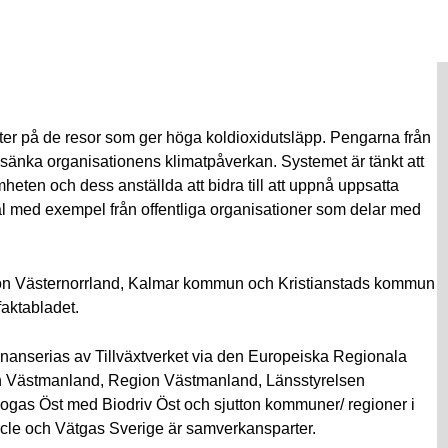
ifter på de resor som ger höga koldioxidutsläpp. Pengarna från
tt sänka organisationens klimatpåverkan. Systemet är tänkt att
amheten och dess anställda att bidra till att uppnå uppsatta
ial med exempel från offentliga organisationer som delar med
on Västernorrland, Kalmar kommun och Kristianstads kommun
faktabladet.
 finanserias av Tillväxtverket via den Europeiska Regionala
n Västmanland, Region Västmanland, Länsstyrelsen
gas Öst med Biodriv Öst och sjutton kommuner/ regioner i
ircle och Vätgas Sverige är samverkansparter.