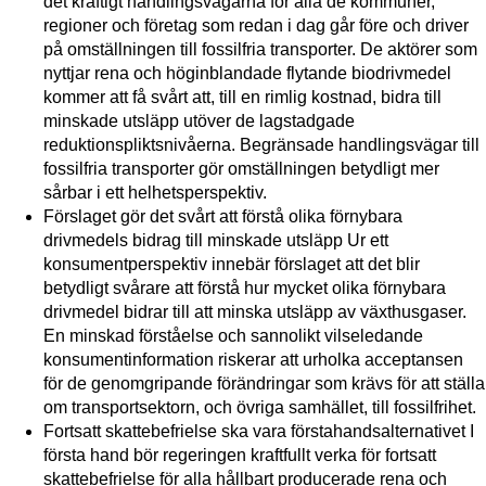
det kraftigt handlingsvägarna för alla de kommuner,
regioner och företag som redan i dag går före och driver
på omställningen till fossilfria transporter. De aktörer som
nyttjar rena och höginblandade flytande biodrivmedel
kommer att få svårt att, till en rimlig kostnad, bidra till
minskade utsläpp utöver de lagstadgade
reduktionspliktsnivåerna. Begränsade handlingsvägar till
fossilfria transporter gör omställningen betydligt mer
sårbar i ett helhetsperspektiv.
Förslaget gör det svårt att förstå olika förnybara
drivmedels bidrag till minskade utsläpp Ur ett
konsumentperspektiv innebär förslaget att det blir
betydligt svårare att förstå hur mycket olika förnybara
drivmedel bidrar till att minska utsläpp av växthusgaser.
En minskad förståelse och sannolikt vilseledande
konsumentinformation riskerar att urholka acceptansen
för de genomgripande förändringar som krävs för att ställa
om transportsektorn, och övriga samhället, till fossilfrihet.
Fortsatt skattebefrielse ska vara förstahandsalternativet I
första hand bör regeringen kraftfullt verka för fortsatt
skattebefrielse för alla hållbart producerade rena och